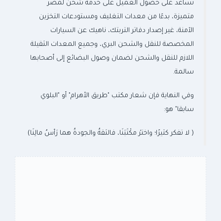
تساعد على حصول العميل على خدمة شحن لمصر
متميزة، بدءًا من معدات التغليف ومستودعات التخزين
الآمنة، غير إصدار دفاتر التربتك، ناهيك عن السيارات
المخصصة للنقل والشحن البري، وجميع المعدات الثقيلة
اللازم للنقل والشحن لضمان وصول البضائع إلى أصحابها
سالمة.
وفي النهاية فإن شعار مكتب "طريق الأهرام" أو "البلوي
سابقا" هو:
( لا تفكر كثيرًا؛ واخترْ مكْتَبَنَا، فالثقةُ والجودةُ هما رَأسُ مالِنَا)