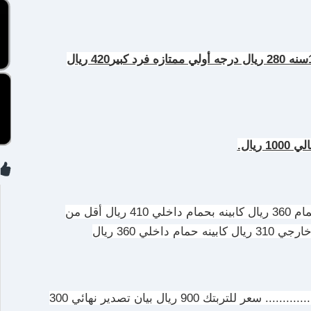
درجه أولي عاديه فرد كبير 380 ريال أقل من12سنه 280 ريال درجه أولي ممتازه فرد كبير420 ريال
فرد كبير بولمان ( كرسي) 310 كابينه بدون حمام 360 ريال كابينه بحمام داخلي 410 ريال أقل من
هذا السعر يخص هذا الفتره ما لم يحدث جديد.............. سعر للتربتك 900 ريال بيان تصدير نهائي 300