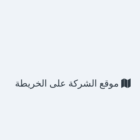
0533322824
الهاتف الثابت
0533322824