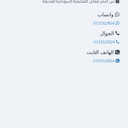
0555211086
0598921305
0551378352
0568368005
الجوال
0568368005
0555211086
0598921305
0551378352
الهاتف الثابت
0551378352
جدة
جدة
ش البحر مقابل القنصلية السودانية القديمة
واتساب
0533322824
الجوال